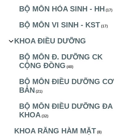
BỘ MÔN HÓA SINH - HH
(17)
BỘ MÔN VI SINH - KST
(17)
KHOA ĐIỀU DƯỠNG
BỘ MÔN Đ. DƯỠNG CK
CỘNG ĐỒNG
(40)
BỘ MÔN ĐIỀU DƯỠNG CƠ
BẢN
(21)
BỘ MÔN ĐIỀU DƯỠNG ĐA
KHOA
(32)
KHOA RĂNG HÀM MẶT
(8)