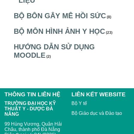
LIỆU
BỘ BÔN GÂY MÊ HỒI SỨC
(8)
BỘ MÔN HÌNH ẢNH Y HỌC
(23)
HƯỚNG DẪN SỬ DỤNG
MOODLE
(2)
THÔNG TIN LIÊN HỆ
LIÊN KẾT WEBSITE
TRƯỜNG ĐẠI HỌC KỸ
Bộ Y tế
THUẬT Y - DƯỢC ĐÀ
Bộ Giáo dục và Đào tạo
NẴNG
99 Hùng Vương, Quận Hải
Châu, thành phố Đà Nẵng