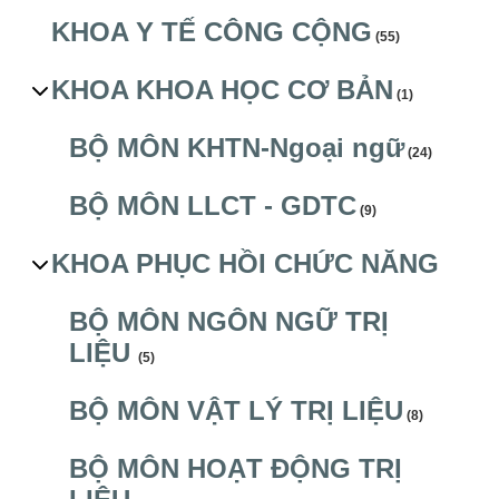
KHOA Y TẾ CÔNG CỘNG
(55)
KHOA KHOA HỌC CƠ BẢN
(1)
BỘ MÔN KHTN-Ngoại ngữ
(24)
BỘ MÔN LLCT - GDTC
(9)
KHOA PHỤC HỒI CHỨC NĂNG
BỘ MÔN NGÔN NGỮ TRỊ
LIỆU
(5)
BỘ MÔN VẬT LÝ TRỊ LIỆU
(8)
BỘ MÔN HOẠT ĐỘNG TRỊ