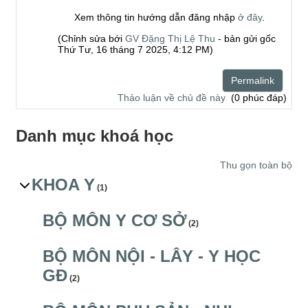
Xem thông tin hướng dẫn đăng nhập
ở đây
.
(Chỉnh sửa bới
GV Đặng Thị Lệ Thu
- bản gửi gốc
Thứ Tư, 16 tháng 7 2025, 4:12 PM)
Permalink
Thảo luận về chủ đề này
(0 phúc đáp)
Danh mục khoá học
Thu gọn toàn bộ
KHOA Y
(1)
BỘ MÔN Y CƠ SỞ
(2)
BỘ MÔN NỘI - LÂY - Y HỌC
GĐ
(2)