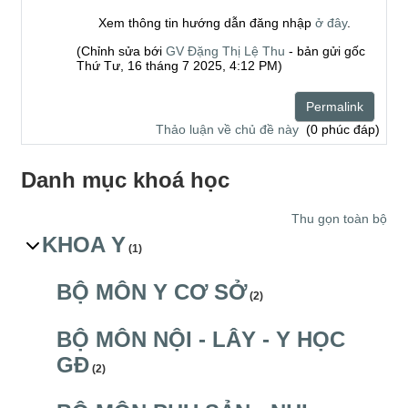
Xem thông tin hướng dẫn đăng nhập
ở đây
.
(Chỉnh sửa bới
GV Đặng Thị Lệ Thu
- bản gửi gốc
Thứ Tư, 16 tháng 7 2025, 4:12 PM)
Permalink
Thảo luận về chủ đề này
(0 phúc đáp)
Danh mục khoá học
Thu gọn toàn bộ
KHOA Y
(1)
BỘ MÔN Y CƠ SỞ
(2)
BỘ MÔN NỘI - LÂY - Y HỌC
GĐ
(2)