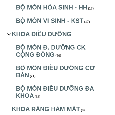
BỘ MÔN HÓA SINH - HH
(17)
BỘ MÔN VI SINH - KST
(17)
KHOA ĐIỀU DƯỠNG
BỘ MÔN Đ. DƯỠNG CK
CỘNG ĐỒNG
(40)
BỘ MÔN ĐIỀU DƯỠNG CƠ
BẢN
(21)
BỘ MÔN ĐIỀU DƯỠNG ĐA
KHOA
(32)
KHOA RĂNG HÀM MẶT
(8)