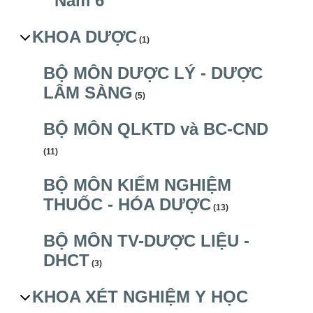
Năm 6
KHOA DƯỢC
(1)
BỘ MÔN DƯỢC LÝ - DƯỢC
LÂM SÀNG
(5)
BỘ MÔN QLKTD và BC-CND
(11)
BỘ MÔN KIỂM NGHIỆM
THUỐC - HÓA DƯỢC
(13)
BỘ MÔN TV-DƯỢC LIỆU -
DHCT
(3)
KHOA XÉT NGHIỆM Y HỌC