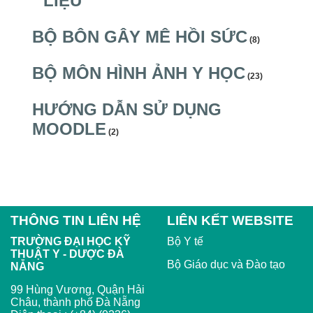
LIỆU
BỘ BÔN GÂY MÊ HỒI SỨC
(8)
BỘ MÔN HÌNH ẢNH Y HỌC
(23)
HƯỚNG DẪN SỬ DỤNG
MOODLE
(2)
THÔNG TIN LIÊN HỆ
LIÊN KẾT WEBSITE
TRƯỜNG ĐẠI HỌC KỸ
Bộ Y tế
THUẬT Y - DƯỢC ĐÀ
Bộ Giáo dục và Đào tạo
NẴNG
99 Hùng Vương, Quận Hải
Châu, thành phố Đà Nẵng