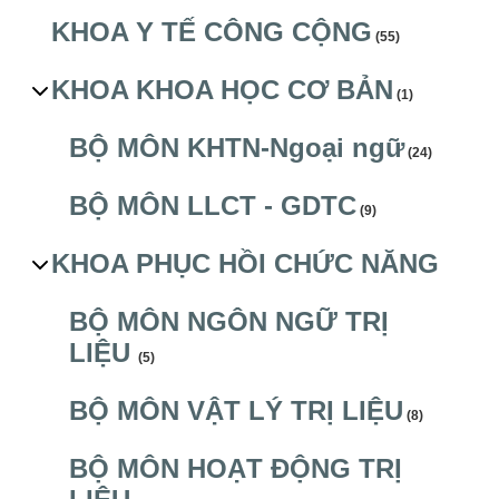
KHOA Y TẾ CÔNG CỘNG
(55)
KHOA KHOA HỌC CƠ BẢN
(1)
BỘ MÔN KHTN-Ngoại ngữ
(24)
BỘ MÔN LLCT - GDTC
(9)
KHOA PHỤC HỒI CHỨC NĂNG
BỘ MÔN NGÔN NGỮ TRỊ
LIỆU
(5)
BỘ MÔN VẬT LÝ TRỊ LIỆU
(8)
BỘ MÔN HOẠT ĐỘNG TRỊ