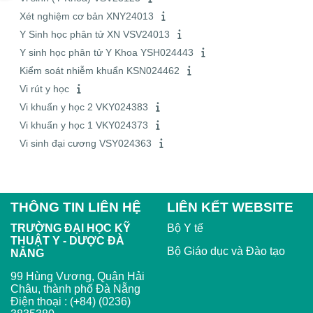
Xét nghiệm cơ bản XNY24013
Y Sinh học phân tử XN VSV24013
Y sinh học phân tử Y Khoa YSH024443
Kiểm soát nhiễm khuẩn KSN024462
Vi rút y học
Vi khuẩn y học 2 VKY024383
Vi khuẩn y học 1 VKY024373
Vi sinh đại cương VSY024363
THÔNG TIN LIÊN HỆ
LIÊN KẾT WEBSITE
TRƯỜNG ĐẠI HỌC KỸ
Bộ Y tế
THUẬT Y - DƯỢC ĐÀ
Bộ Giáo dục và Đào tạo
NẴNG
99 Hùng Vương, Quận Hải
Châu, thành phố Đà Nẵng
Điện thoại : (+84) (0236)