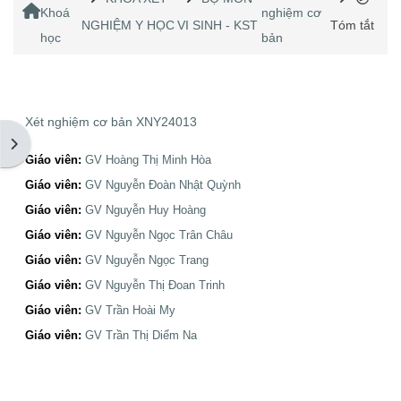
Home
Khoá
nghiệm cơ
NGHIỆM Y HỌC
VI SINH - KST
Tóm tắt
học
bản
Xét nghiệm cơ bản XNY24013
Mở ngăn kéo tài liệu
Giáo viên:
GV Hoàng Thị Minh Hòa
Giáo viên:
GV Nguyễn Đoàn Nhật Quỳnh
Giáo viên:
GV Nguyễn Huy Hoàng
Giáo viên:
GV Nguyễn Ngọc Trân Châu
Giáo viên:
GV Nguyễn Ngọc Trang
Giáo viên:
GV Nguyễn Thị Đoan Trinh
Giáo viên:
GV Trần Hoài My
Giáo viên:
GV Trần Thị Diểm Na