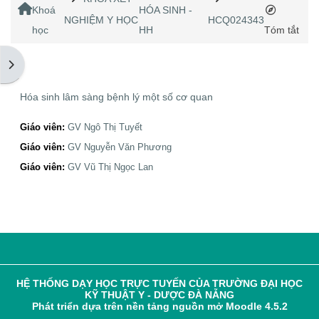
Home
Khoá
HÓA SINH -
NGHIỆM Y HỌC
HCQ024343
học
HH
Tóm tắt
Mở ngăn kéo tài liệu
Hóa sinh lâm sàng bệnh lý một số cơ quan
Giáo viên:
GV Ngô Thị Tuyết
Giáo viên:
GV Nguyễn Văn Phương
Giáo viên:
GV Vũ Thị Ngọc Lan
HỆ THỐNG DẠY HỌC TRỰC TUYẾN CỦA TRƯỜNG ĐẠI HỌC
KỸ THUẬT Y - DƯỢC ĐÀ NẴNG
Phát triển dựa trên nền tảng nguồn mở Moodle 4.5.2