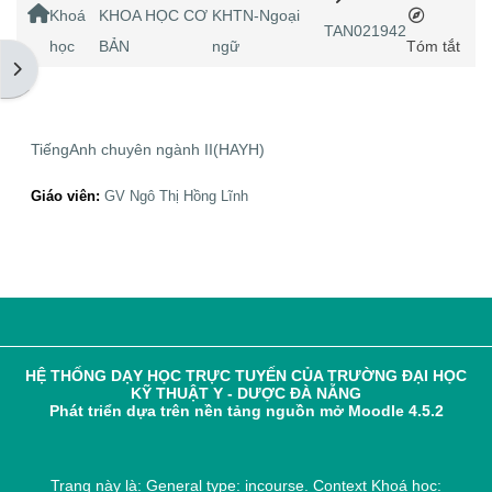
Home
Khoá
KHOA HỌC CƠ
KHTN-Ngoại
TAN021942
học
BẢN
ngữ
Tóm tắt
Mở ngăn kéo tài liệu
TiếngAnh chuyên ngành II(HAYH)
Giáo viên:
GV Ngô Thị Hồng Lĩnh
HỆ THỐNG DẠY HỌC TRỰC TUYẾN CỦA TRƯỜNG ĐẠI HỌC
KỸ THUẬT Y - DƯỢC ĐÀ NẴNG
Phát triển dựa trên nền tảng nguồn mở Moodle 4.5.2
Trang này là: General type: incourse. Context Khoá học: