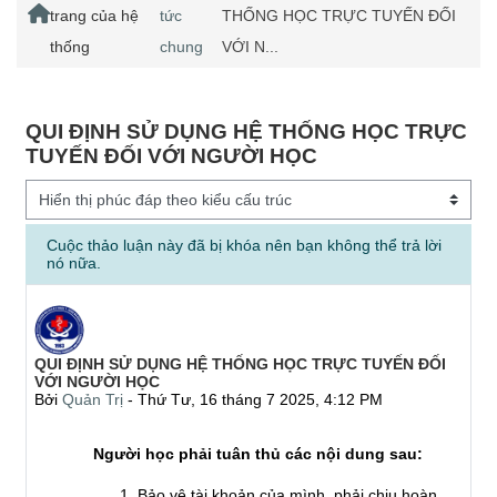
Home
trang của hệ
tức
THỐNG HỌC TRỰC TUYẾN ĐỐI
thống
chung
VỚI N...
QUI ĐỊNH SỬ DỤNG HỆ THỐNG HỌC TRỰC
TUYẾN ĐỐI VỚI NGƯỜI HỌC
Chế độ hiển thị
Cuộc thảo luận này đã bị khóa nên bạn không thể trả lời
nó nữa.
Số lượng các câu trả lời: 0
QUI ĐỊNH SỬ DỤNG HỆ THỐNG HỌC TRỰC TUYẾN ĐỐI
VỚI NGƯỜI HỌC
Bởi
Quản Trị
-
Thứ Tư, 16 tháng 7 2025, 4:12 PM
Người học phải tuân thủ các nội dung sau:
Bảo vệ tài khoản của mình, phải chịu hoàn