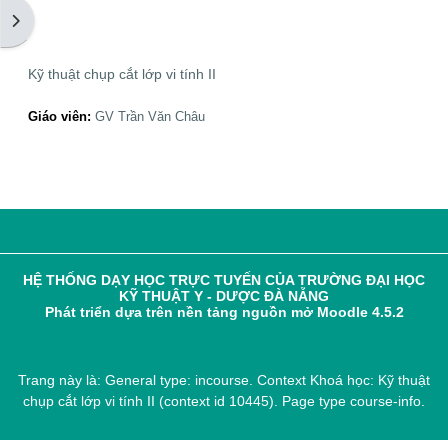
Mở ngăn kéo tài liệu
Kỹ thuật chụp cắt lớp vi tính II
Giáo viên:
GV Trần Văn Châu
HỆ THỐNG DẠY HỌC TRỰC TUYẾN CỦA TRƯỜNG ĐẠI HỌC
KỸ THUẬT Y - DƯỢC ĐÀ NẴNG
Phát triển dựa trên nền tảng nguồn mở Moodle 4.5.2
Trang này là: General type: incourse. Context Khoá học: Kỹ thuật
chụp cắt lớp vi tính II (context id 10445). Page type course-info.