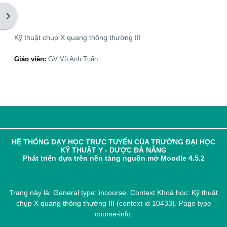
Mở ngăn kéo tài liệu
Kỹ thuật chụp X quang thông thường III
Giáo viên:
GV Võ Anh Tuấn
HỆ THỐNG DẠY HỌC TRỰC TUYẾN CỦA TRƯỜNG ĐẠI HỌC
KỸ THUẬT Y - DƯỢC ĐÀ NẴNG
Phát triển dựa trên nền tảng nguồn mở Moodle 4.5.2
Trang này là: General type: incourse. Context Khoá học: Kỹ thuật
chụp X quang thông thường III (context id 10433). Page type
course-info.