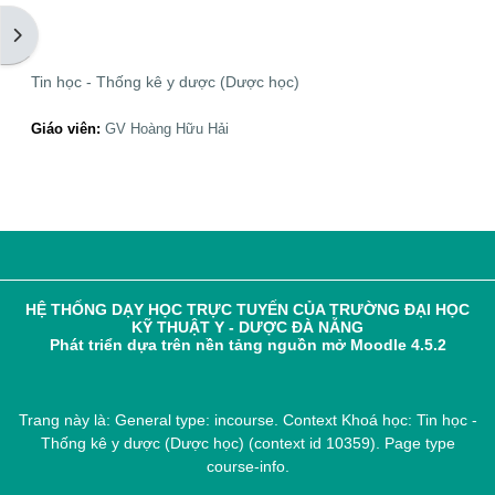
Mở ngăn kéo tài liệu
Tin học - Thống kê y dược (Dược học)
Giáo viên:
GV Hoàng Hữu Hải
HỆ THỐNG DẠY HỌC TRỰC TUYẾN CỦA TRƯỜNG ĐẠI HỌC
KỸ THUẬT Y - DƯỢC ĐÀ NẴNG
Phát triển dựa trên nền tảng nguồn mở Moodle 4.5.2
Trang này là: General type: incourse. Context Khoá học: Tin học -
Thống kê y dược (Dược học) (context id 10359). Page type
course-info.