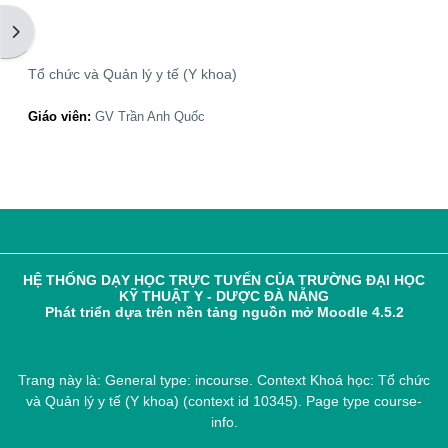
Mở ngăn kéo tài liệu
Tổ chức và Quản lý y tế (Y khoa)
Giáo viên:
GV Trần Anh Quốc
HỆ THỐNG DẠY HỌC TRỰC TUYẾN CỦA TRƯỜNG ĐẠI HỌC
KỸ THUẬT Y - DƯỢC ĐÀ NẴNG
Phát triển dựa trên nền tảng nguồn mở Moodle 4.5.2
Trang này là: General type: incourse. Context Khoá học: Tổ chức
và Quản lý y tế (Y khoa) (context id 10345). Page type course-
info.