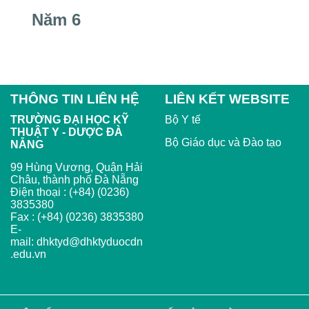
Năm 6
THÔNG TIN LIÊN HỆ
LIÊN KẾT WEBSITE
TRƯỜNG ĐẠI HỌC KỸ
Bộ Y tế
THUẬT Y - DƯỢC ĐÀ
Bộ Giáo dục và Đào tạo
NẴNG
99 Hùng Vương, Quận Hải
Châu, thành phố Đà Nẵng
Điện thoại : (+84) (0236)
3835380
Fax : (+84) (0236) 3835380
E-
mail:
dhktyd@dhktyduocdn
.edu.vn